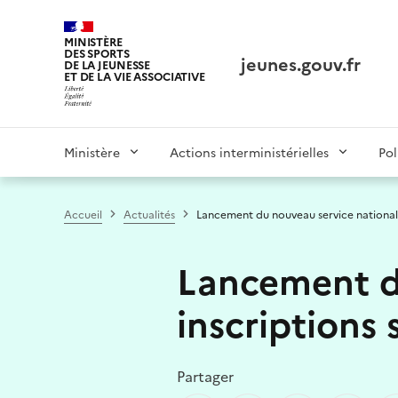
Panneau de gestion des cookies tarteaucitron
MINISTÈRE
DES SPORTS
jeunes.gouv.fr
DE LA JEUNESSE
ET DE LA VIE ASSOCIATIVE
Main
Ministère
Actions interministérielles
Pol
navigation
Accueil
Actualités
Lancement du nouveau service national, 
Lancement du
inscriptions 
Partager