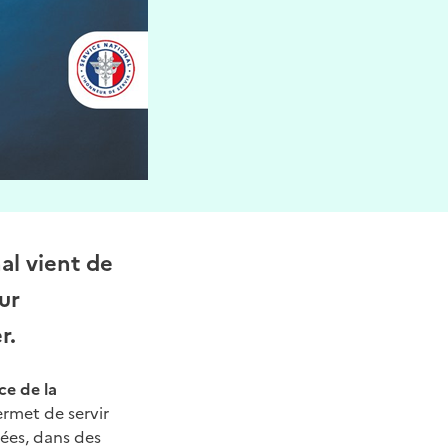
al vient de
ur
r.
ce de la
ermet de servir
mées, dans des