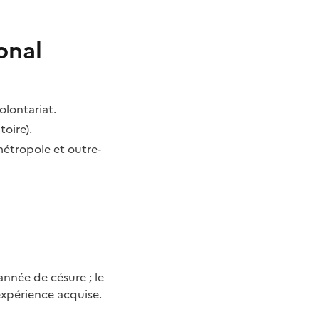
ional
olontariat.
toire).
 métropole et outre-
année de césure ; le
expérience acquise.