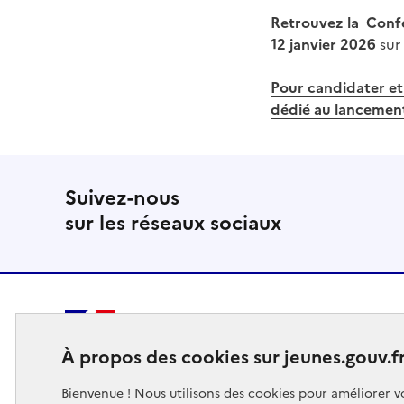
Retrouvez la
Confé
12 janvier 2026
sur
Pour candidater et 
dédié au lancement
Suivez-nous
sur les réseaux sociaux
MINISTÈRE
À propos des cookies sur jeunes.gouv.f
DES SPORTS
DE LA JEUNESSE
Bienvenue ! Nous utilisons des cookies pour améliorer vo
ET DE LA VIE ASSOCIATIVE