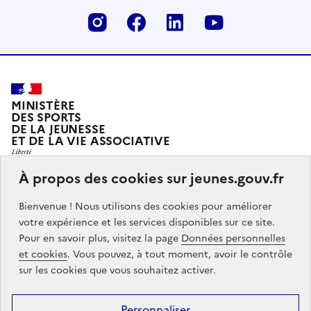
Instagram
Facebook
Linkedin
Youtube
MINISTÈRE
DES SPORTS
DE LA JEUNESSE
ET DE LA VIE ASSOCIATIVE
À propos des cookies sur jeunes.gouv.fr
Jeunes.gouv.fr est le portail officiel d'information sur
Bienvenue ! Nous utilisons des cookies pour améliorer
les politiques de jeunesse du Ministère des sports, de
votre expérience et les services disponibles sur ce site.
la jeunesse et de la vie associative.
Pour en savoir plus, visitez la page
Données personnelles
et cookies
. Vous pouvez, à tout moment, avoir le contrôle
Partners
info.gouv.fr
service-public.gouv.fr
legifrance.gouv.fr
sur les cookies que vous souhaitez activer.
data.gouv.fr
Personnaliser