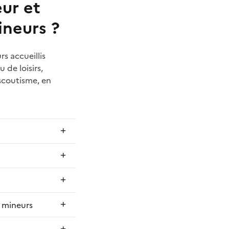
eur et
ineurs ?
s accueillis
de loisirs,
scoutisme, en
e mineurs