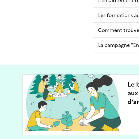
Les formations a
Comment trouver 
La campagne "En c
Le 
aux
d'a