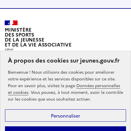
MINISTÈRE
DES SPORTS
DE LA JEUNESSE
ET DE LA VIE ASSOCIATIVE
À propos des cookies sur jeunes.gouv.fr
Jeunes.gouv.fr est le portail officiel d'information sur
Bienvenue ! Nous utilisons des cookies pour améliorer
les politiques de jeunesse du Ministère des sports, de
votre expérience et les services disponibles sur ce site.
la jeunesse et de la vie associative.
Pour en savoir plus, visitez la page
Données personnelles
et cookies
. Vous pouvez, à tout moment, avoir le contrôle
Partners
info.gouv.fr
service-public.gouv.fr
legifrance.gouv.fr
sur les cookies que vous souhaitez activer.
data.gouv.fr
Personnaliser
Footer
Mentions légales
Accessibilité : partiellement conforme
Données