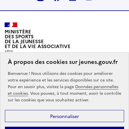
MINISTÈRE
DES SPORTS
DE LA JEUNESSE
ET DE LA VIE ASSOCIATIVE
À propos des cookies sur jeunes.gouv.fr
Jeunes.gouv.fr est le portail officiel d'information sur
Bienvenue ! Nous utilisons des cookies pour améliorer
les politiques de jeunesse du Ministère des sports, de
votre expérience et les services disponibles sur ce site.
la jeunesse et de la vie associative.
Pour en savoir plus, visitez la page
Données personnelles
et cookies
. Vous pouvez, à tout moment, avoir le contrôle
Partners
info.gouv.fr
service-public.gouv.fr
legifrance.gouv.fr
sur les cookies que vous souhaitez activer.
data.gouv.fr
Personnaliser
Footer
Mentions légales
Accessibilité : partiellement conforme
Données