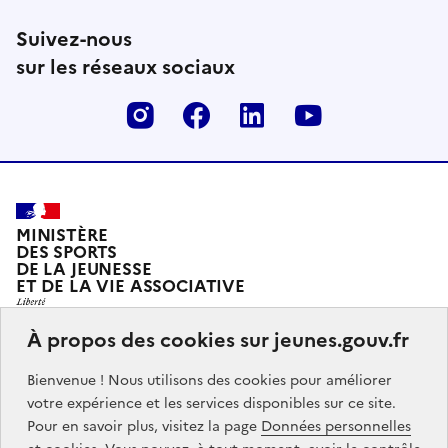
Suivez-nous
sur les réseaux sociaux
Instagram
Facebook
Linkedin
Youtube
MINISTÈRE
DES SPORTS
DE LA JEUNESSE
ET DE LA VIE ASSOCIATIVE
À propos des cookies sur jeunes.gouv.fr
Jeunes.gouv.fr est le portail officiel d'information sur
Bienvenue ! Nous utilisons des cookies pour améliorer
les politiques de jeunesse du Ministère des sports, de
votre expérience et les services disponibles sur ce site.
la jeunesse et de la vie associative.
Pour en savoir plus, visitez la page
Données personnelles