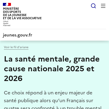
Panneau de gestion des cookies tarteaucitron
Reche
MINISTÈRE
DES SPORTS
DE LA JEUNESSE
ET DE LA VIE ASSOCIATIVE
jeunes.gouv.fr
Voir le fil d’ariane
La santé mentale, grande
cause nationale 2025 et
2026
Ce choix répond à un enjeu majeur de
santé publique alors qu’un Français sur
quatre sera confronté à un trouble mental