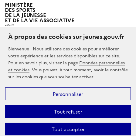
MINISTÈRE
DES SPORTS
DE LA JEUNESSE
ET DE LA VIE ASSOCIATIVE
À propos des cookies sur jeunes.gouv.fr
Jeunes.gouv.fr est le portail officiel d'information sur
Bienvenue ! Nous utilisons des cookies pour améliorer
les politiques de jeunesse du Ministère des sports, de
votre expérience et les services disponibles sur ce site.
la jeunesse et de la vie associative.
Pour en savoir plus, visitez la page
Données personnelles
et cookies
. Vous pouvez, à tout moment, avoir le contrôle
Partners
info.gouv.fr
service-public.gouv.fr
legifrance.gouv.fr
sur les cookies que vous souhaitez activer.
data.gouv.fr
Personnaliser
Footer
Mentions légales
Accessibilité : partiellement conforme
Données
menu
Tout refuser
personnelles
Gestion des cookies
Contact
Tout accepter
Sauf mention contraire, tous les contenus de ce site sont sous
licence