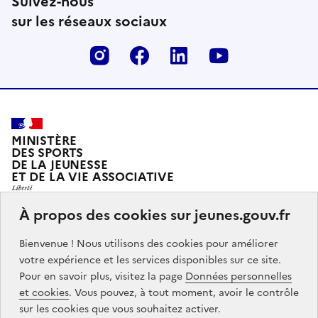
Suivez-nous
sur les réseaux sociaux
Instagram
Facebook
Linkedin
Youtube
MINISTÈRE
DES SPORTS
DE LA JEUNESSE
ET DE LA VIE ASSOCIATIVE
À propos des cookies sur jeunes.gouv.fr
Jeunes.gouv.fr est le portail officiel d'information sur
Bienvenue ! Nous utilisons des cookies pour améliorer
les politiques de jeunesse du Ministère des sports, de
votre expérience et les services disponibles sur ce site.
la jeunesse et de la vie associative.
Pour en savoir plus, visitez la page
Données personnelles
et cookies
. Vous pouvez, à tout moment, avoir le contrôle
Partners
info.gouv.fr
service-public.gouv.fr
legifrance.gouv.fr
sur les cookies que vous souhaitez activer.