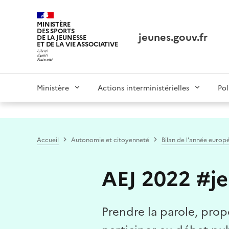
Panneau de gestion des cookies tarteaucitron
MINISTÈRE
DES SPORTS
jeunes.gouv.fr
DE LA JEUNESSE
ET DE LA VIE ASSOCIATIVE
Main
Ministère
Actions interministérielles
Pol
navigation
Accueil
Autonomie et citoyenneté
Bilan de l'année europ
AEJ 2022 #j
Prendre la parole, prop