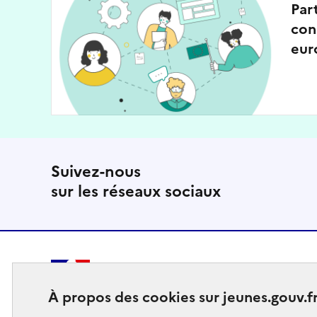
Par
con
eur
Suivez-nous
sur les réseaux sociaux
MINISTÈRE
À propos des cookies sur jeunes.gouv.f
DES SPORTS
DE LA JEUNESSE