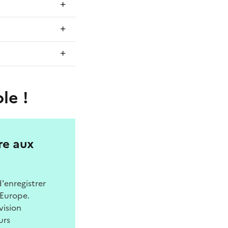
le !
re aux
'enregistrer
 Europe.
vision
urs