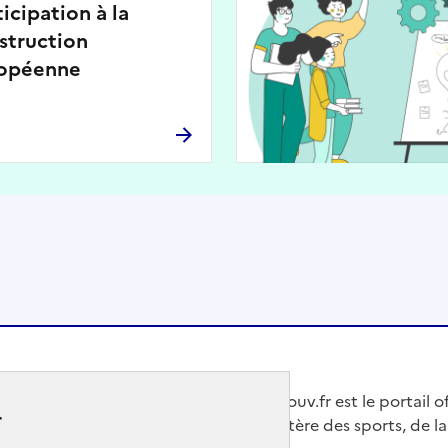
ticipation à la
struction
opéenne
Jeunes.gouv.fr est le portail o
r
du Ministère des sports, de la