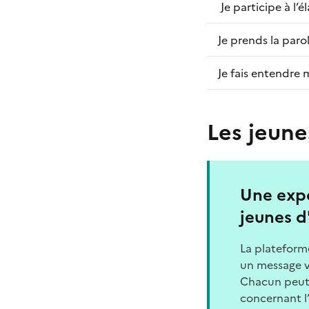
Je participe à l’
Je prends la paro
Je fais entendre
Les jeune
Une exp
jeunes d
La platefor
un message v
Chacun peut y
concernant l’