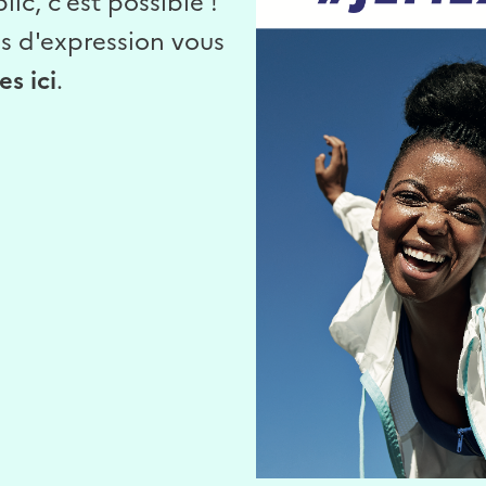
ic, c'est possible !
es d'expression vous
s ici
.