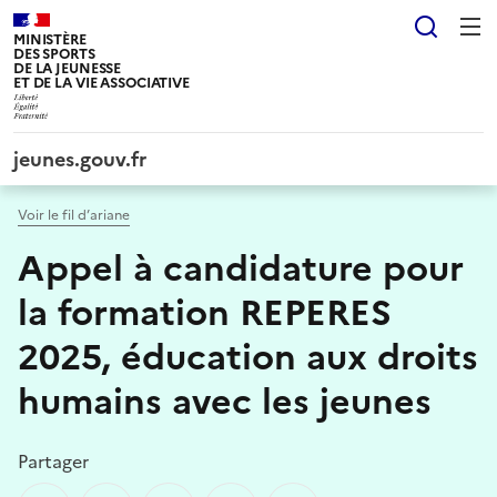
Panneau de gestion des cookies tarteaucitron
Reche
MINISTÈRE
DES SPORTS
DE LA JEUNESSE
ET DE LA VIE ASSOCIATIVE
jeunes.gouv.fr
Voir le fil d’ariane
Appel à candidature pour
la formation REPERES
2025, éducation aux droits
humains avec les jeunes
Partager