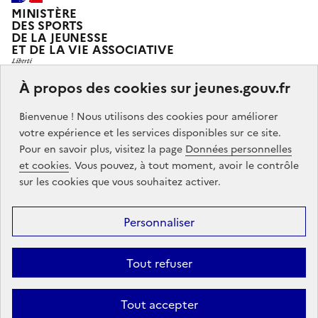
MINISTÈRE
DES SPORTS
DE LA JEUNESSE
ET DE LA VIE ASSOCIATIVE
À propos des cookies sur jeunes.gouv.fr
Jeunes.gouv.fr est le portail officiel d'information sur
Bienvenue ! Nous utilisons des cookies pour améliorer
les politiques de jeunesse du Ministère des sports, de
votre expérience et les services disponibles sur ce site.
la jeunesse et de la vie associative.
Pour en savoir plus, visitez la page
Données personnelles
et cookies
. Vous pouvez, à tout moment, avoir le contrôle
Partners
info.gouv.fr
service-public.gouv.fr
legifrance.gouv.fr
sur les cookies que vous souhaitez activer.
data.gouv.fr
Personnaliser
Footer
Mentions légales
Accessibilité : partiellement conforme
Données
menu
Tout refuser
personnelles
Gestion des cookies
Contact
Tout accepter
Sauf mention contraire, tous les contenus de ce site sont sous
licence