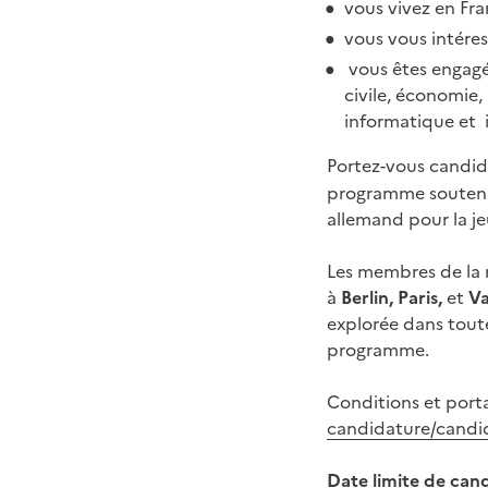
vous vivez en Fr
vous vous intéres
vous êtes engagé
civile, économie,
informatique et in
Portez-vous candida
programme soutenu p
allemand pour la je
Les membres de la n
à
Berlin, Paris,
et
Va
explorée dans toute
programme.
Conditions et porta
candidature/candi
Date limite de can