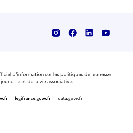
Instagram
Facebook
Linkedin
Youtu
fficiel d'information sur les politiques de jeunesse
 jeunesse et de la vie associative.
v.fr
legifrance.gouv.fr
data.gouv.fr