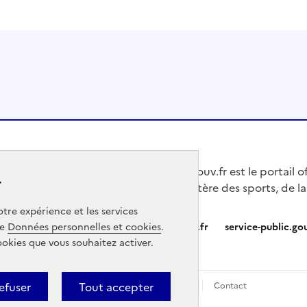
Jeunes.gouv.fr est le portail o
r
du Ministère des sports, de la
tre expérience et les services
Partners
info.gouv.fr
service-public.gou
ge
Données personnelles et cookies
.
ookies que vous souhaitez activer.
efuser
Tout accepter
Données personnelles
Gestion des cookies
Contact