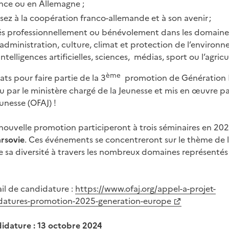
ance ou en Allemagne ;
sez à la coopération franco-allemande et à son avenir ;
s professionnellement ou bénévolement dans les domaines 
 administration, culture, climat et protection de l’environ
telligences artificielles, sciences, médias, sport ou l’agricu
ème
ts pour faire partie de la 3
promotion de Génération 
ar le ministère chargé de la Jeunesse et mis en œuvre par 
unesse (OFAJ) !
ouvelle promotion participeront à trois séminaires en 202
rsovie
. Ces événements se concentreront sur le thème de l
 sa diversité à travers les nombreux domaines représentés
il de candidature :
https://www.ofaj.org/appel-a-projet-
datures-promotion-2025-generation-europe
didature : 13 octobre 2024