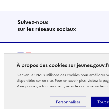
Suivez-nous
sur les réseaux sociaux
MINISTÈRE
À propos des cookies sur jeunes.gouv.f
DES SPORTS
DE LA JEUNESSE
Bienvenue ! Nous utilisons des cookies pour améliorer vo
ET DE LA VIE ASSOCIATIVE
disponibles sur ce site. Pour en savoir plus, visitez la pa
Vous pouvez, à tout moment, avoir le contrôle sur les c
Footer
Personnaliser
Tout r
Mentions légales
Accessibilité : partiellement conforme
menu