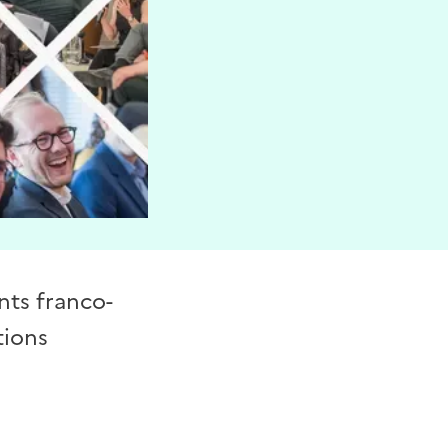
nts franco-
tions