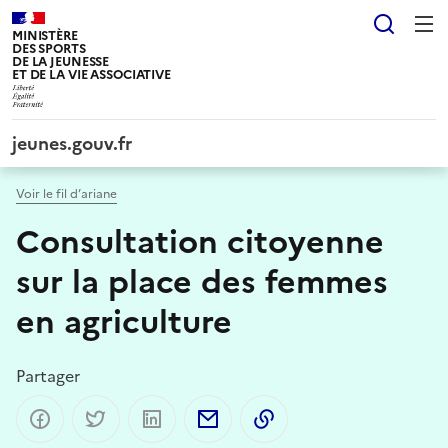
Panneau de gestion des cookies tarteaucitron
Reche
MINISTÈRE
DES SPORTS
DE LA JEUNESSE
ET DE LA VIE ASSOCIATIVE
jeunes.gouv.fr
Voir le fil d’ariane
Consultation citoyenne
sur la place des femmes
en agriculture
Partager
Partager sur Facebook
Partager sur Twitter
Partager sur LinkedIn
Partager par email
Copier dans le presse-p