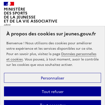
MINISTÈRE
DES SPORTS
DE LA JEUNESSE
ET DE LA VIE ASSOCIATIVE
À propos des cookies sur jeunes.gouv.fr
Jeunes.gouv.fr est le portail officiel d'information sur
Bienvenue ! Nous utilisons des cookies pour améliorer
les politiques de jeunesse du Ministère des sports, de
votre expérience et les services disponibles sur ce site.
la jeunesse et de la vie associative.
Pour en savoir plus, visitez la page
Données personnelles
et cookies
. Vous pouvez, à tout moment, avoir le contrôle
Partners
info.gouv.fr
service-public.gouv.fr
legifrance.gouv.fr
sur les cookies que vous souhaitez activer.
data.gouv.fr
Personnaliser
Footer
Mentions légales
Accessibilité : partiellement conforme
Données
menu
Tout refuser
personnelles
Gestion des cookies
Contact