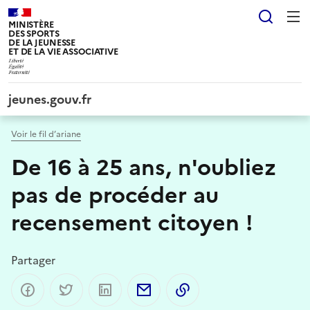
Panneau de gestion des cookies tarteaucitron
Reche
MINISTÈRE
DES SPORTS
DE LA JEUNESSE
ET DE LA VIE ASSOCIATIVE
jeunes.gouv.fr
Voir le fil d’ariane
De 16 à 25 ans, n'oubliez
pas de procéder au
recensement citoyen !
Partager
Partager sur Facebook
Partager sur Twitter
Partager sur LinkedIn
Partager par email
Copier dans le presse-p