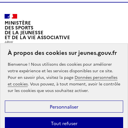
MINISTÈRE
DES SPORTS
DE LA JEUNESSE
ET DE LA VIE ASSOCIATIVE
À propos des cookies sur jeunes.gouv.fr
Jeunes.gouv.fr est le portail officiel d'information sur
Bienvenue ! Nous utilisons des cookies pour améliorer
les politiques de jeunesse du Ministère des sports, de
votre expérience et les services disponibles sur ce site.
la jeunesse et de la vie associative.
Pour en savoir plus, visitez la page
Données personnelles
et cookies
. Vous pouvez, à tout moment, avoir le contrôle
Partners
info.gouv.fr
service-public.gouv.fr
legifrance.gouv.fr
sur les cookies que vous souhaitez activer.
data.gouv.fr
Personnaliser
Footer
Mentions légales
Accessibilité : partiellement conforme
Données
menu
Tout refuser
personnelles
Gestion des cookies
Contact