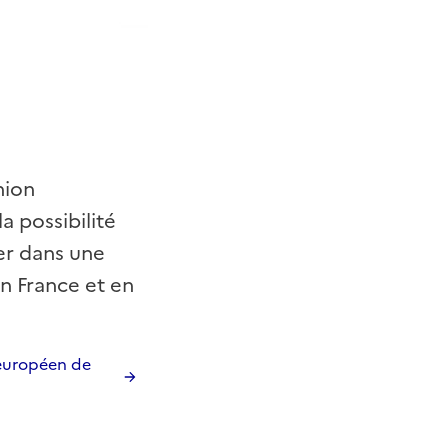
nion
a possibilité
er dans une
en France et en
 européen de