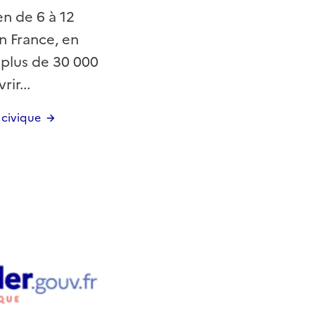
n de 6 à 12
n France, en
, plus de 30 000
ir...
e civique