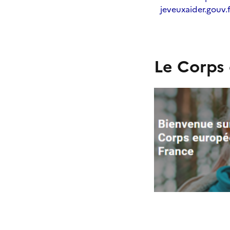
jeveuxaider.gouv.f
Le Corps 