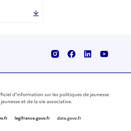
L'animateur BAFA, le plus beau "non-métie
Instagram
Facebook
Linkedin
Youtu
fficiel d'information sur les politiques de jeunesse
 jeunesse et de la vie associative.
v.fr
legifrance.gouv.fr
data.gouv.fr