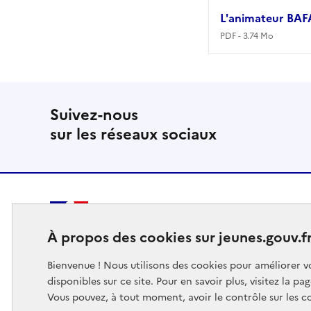
L'animateur BAF
PDF - 3.74 Mo
Suivez-nous
sur les réseaux sociaux
MINISTÈRE
À propos des cookies sur jeunes.gouv.f
DES SPORTS
DE LA JEUNESSE
Bienvenue ! Nous utilisons des cookies pour améliorer vo
ET DE LA VIE ASSOCIATIVE
disponibles sur ce site. Pour en savoir plus, visitez la pa
Vous pouvez, à tout moment, avoir le contrôle sur les c