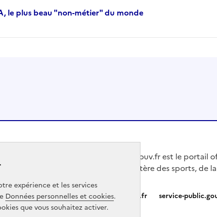
A, le plus beau "non-métier" du monde
Jeunes.gouv.fr est le portail o
r
du Ministère des sports, de la
tre expérience et les services
Partners
info.gouv.fr
service-public.gou
ge
Données personnelles et cookies
.
ookies que vous souhaitez activer.