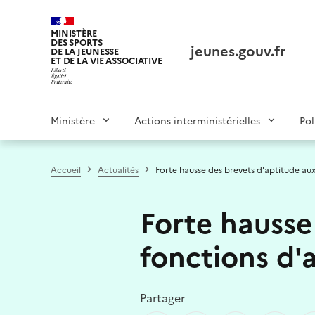
Panneau de gestion des cookies tarteaucitron
MINISTÈRE
DES SPORTS
jeunes.gouv.fr
DE LA JEUNESSE
ET DE LA VIE ASSOCIATIVE
Main
Ministère
Actions interministérielles
Pol
navigation
Accueil
Actualités
Forte hausse des brevets d'aptitude au
Forte hausse
fonctions d'
Partager