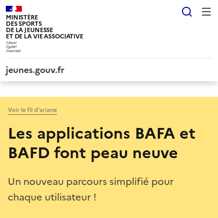
Panneau de gestion des cookies tarteaucitron
Reche
MINISTÈRE
DES SPORTS
DE LA JEUNESSE
ET DE LA VIE ASSOCIATIVE
jeunes.gouv.fr
Voir le fil d’ariane
Les applications BAFA et
BAFD font peau neuve
Un nouveau parcours simplifié pour
chaque utilisateur !