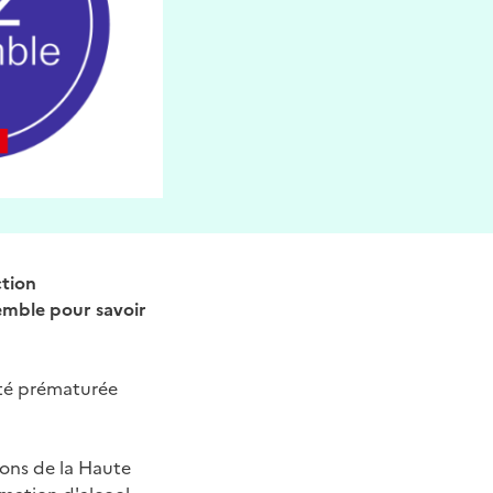
ction
semble pour savoir
ité prématurée
ons de la Haute
mmation d'alcool