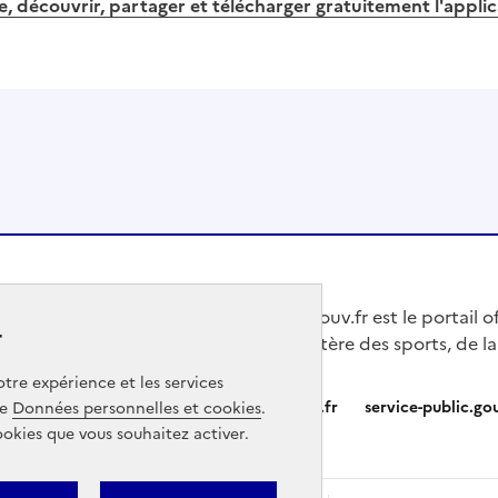
, découvrir, partager et télécharger gratuitement l'appli
Jeunes.gouv.fr est le portail o
r
du Ministère des sports, de la
tre expérience et les services
Partners
info.gouv.fr
service-public.gou
ge
Données personnelles et cookies
.
ookies que vous souhaitez activer.