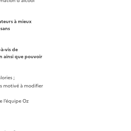
ateurs à mieux
 sans
-à-vis de
n ainsi que pouvoir
ories ;
us motivé à modifier
e l’équipe Oz