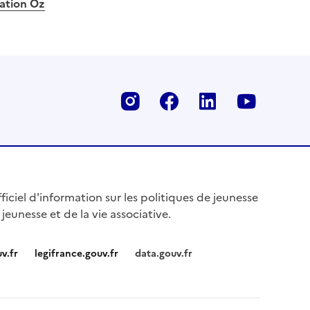
cation Oz
Instagram
Facebook
Linkedin
Youtu
fficiel d'information sur les politiques de jeunesse
 jeunesse et de la vie associative.
v.fr
legifrance.gouv.fr
data.gouv.fr