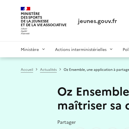
Panneau de gestion des cookies tarteaucitron
MINISTÈRE
DES SPORTS
jeunes.gouv.fr
DE LA JEUNESSE
ET DE LA VIE ASSOCIATIVE
Main
Ministère
Actions interministérielles
Pol
navigation
Accueil
Actualités
Oz Ensemble, une application à partag
Oz Ensemble,
maîtriser sa
Partager