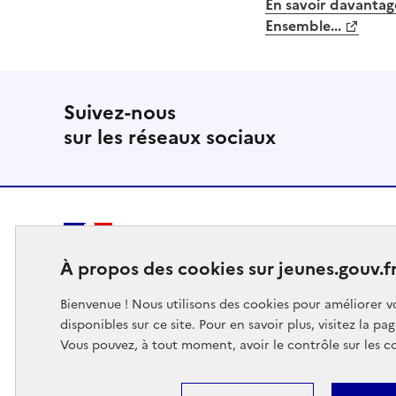
En savoir davantage
Ensemble...
Suivez-nous
sur les réseaux sociaux
MINISTÈRE
À propos des cookies sur jeunes.gouv.f
DES SPORTS
DE LA JEUNESSE
Bienvenue ! Nous utilisons des cookies pour améliorer vo
ET DE LA VIE ASSOCIATIVE
disponibles sur ce site. Pour en savoir plus, visitez la pa
Vous pouvez, à tout moment, avoir le contrôle sur les c
Footer