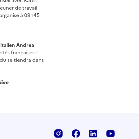
euner de travail
organisé à 09h45
 italien Andrea
rités françaises :
ndu se tiendra dans
lère
Instagram
Facebook
Linkedin
Youtu