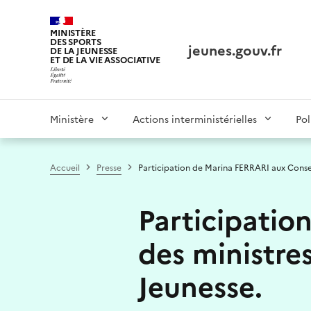
Panneau de gestion des cookies tarteaucitron
MINISTÈRE
DES SPORTS
jeunes.gouv.fr
DE LA JEUNESSE
ET DE LA VIE ASSOCIATIVE
Main
Ministère
Actions interministérielles
Pol
navigation
Accueil
Presse
Participation de Marina FERRARI aux Consei
Participatio
des ministre
Jeunesse.