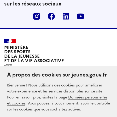
sur les réseaux sociaux
Instagram
Facebook
Linkedin
Youtube
MINISTÈRE
DES SPORTS
DE LA JEUNESSE
ET DE LA VIE ASSOCIATIVE
À propos des cookies sur jeunes.gouv.fr
Jeunes.gouv.fr est le portail officiel d'information sur
Bienvenue ! Nous utilisons des cookies pour améliorer
les politiques de jeunesse du Ministère des sports, de
votre expérience et les services disponibles sur ce site.
la jeunesse et de la vie associative.
Pour en savoir plus, visitez la page
Données personnelles
et cookies
. Vous pouvez, à tout moment, avoir le contrôle
Partners
info.gouv.fr
service-public.gouv.fr
legifrance.gouv.fr
sur les cookies que vous souhaitez activer.