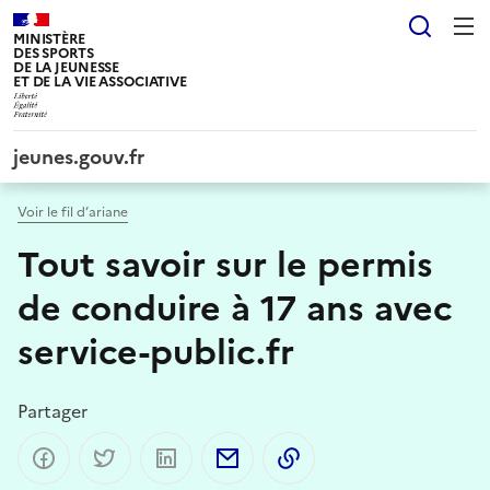
Panneau de gestion des cookies tarteaucitron
Reche
MINISTÈRE
DES SPORTS
DE LA JEUNESSE
ET DE LA VIE ASSOCIATIVE
jeunes.gouv.fr
Voir le fil d’ariane
Tout savoir sur le permis
de conduire à 17 ans avec
service-public.fr
Partager
Partager sur Facebook
Partager sur Twitter
Partager sur LinkedIn
Partager par email
Copier dans le presse-p