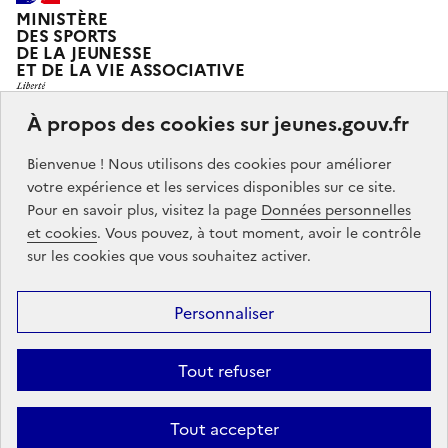
MINISTÈRE
DES SPORTS
DE LA JEUNESSE
ET DE LA VIE ASSOCIATIVE
À propos des cookies sur jeunes.gouv.fr
Jeunes.gouv.fr est le portail officiel d'information sur
Bienvenue ! Nous utilisons des cookies pour améliorer
les politiques de jeunesse du Ministère des sports, de
votre expérience et les services disponibles sur ce site.
la jeunesse et de la vie associative.
Pour en savoir plus, visitez la page
Données personnelles
et cookies
. Vous pouvez, à tout moment, avoir le contrôle
Partners
info.gouv.fr
service-public.gouv.fr
legifrance.gouv.fr
sur les cookies que vous souhaitez activer.
data.gouv.fr
Personnaliser
Footer
Mentions légales
Accessibilité : partiellement conforme
Données
menu
Tout refuser
personnelles
Gestion des cookies
Contact
Tout accepter
Sauf mention contraire, tous les contenus de ce site sont sous
licence