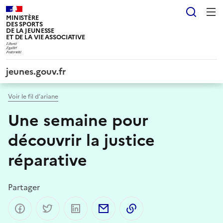
Panneau de gestion des cookies tarteaucitron
Reche
MINISTÈRE
DES SPORTS
DE LA JEUNESSE
ET DE LA VIE ASSOCIATIVE
jeunes.gouv.fr
Voir le fil d’ariane
Une semaine pour
découvrir la justice
réparative
Partager
Partager sur Facebook
Partager sur Twitter
Partager sur LinkedIn
Partager par email
Copier dans le presse-p