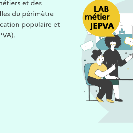
étiers et des
lles du périmètre
ucation populaire et
EPVA).