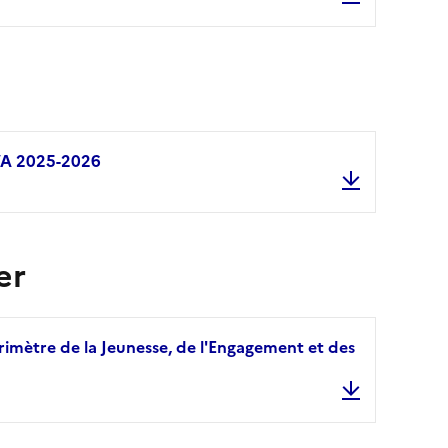
Présentation 
VA 2025-2026
Programme du
er
périmètre de la Jeunesse, de l'Engagement et des
#3 Du côté des