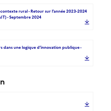
 en contexte rural - Retour sur l’année 2023-2024
AIT) - Septembre 2024
#2 Ce que terr
rs dans une logique d’innovation publique -
#1 Accompagne
on
Les chiffres-