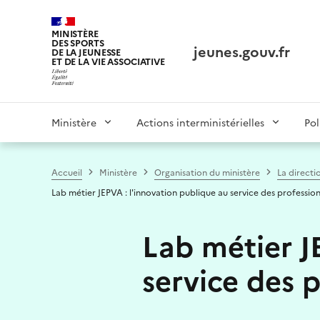
Panneau de gestion des cookies tarteaucitron
MINISTÈRE
DES SPORTS
jeunes.gouv.fr
DE LA JEUNESSE
ET DE LA VIE ASSOCIATIVE
Main
Ministère
Actions interministérielles
Pol
navigation
Accueil
Ministère
Organisation du ministère
La directi
Lab métier JEPVA : l'innovation publique au service des professio
Lab métier J
service des 